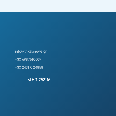
info@trikalanews.gr
+30 6987510037
+30 2431 0 24858
Μ.Η.Τ. 252116