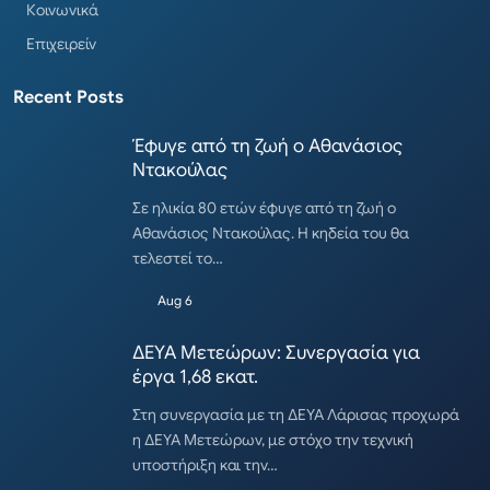
Κοινωνικά
Επιχειρείν
Recent Posts
Έφυγε από τη ζωή ο Αθανάσιος
Ντακούλας
Σε ηλικία 80 ετών έφυγε από τη ζωή ο
Αθανάσιος Ντακούλας. Η κηδεία του θα
τελεστεί το…
Aug 6
ΔΕΥΑ Μετεώρων: Συνεργασία για
έργα 1,68 εκατ.
Στη συνεργασία με τη ΔΕΥΑ Λάρισας προχωρά
η ΔΕΥΑ Μετεώρων, με στόχο την τεχνική
υποστήριξη και την…