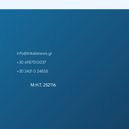
info@trikalanews.gr
+30 6987510037
+30 2431 0 24858
Μ.Η.Τ. 252116