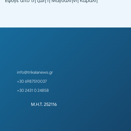
Έφυγε από τη ζωή η Μαγδαληνή Καραλή
info@trikalanews.gr
+30 6987510037
+30 2431 0 24858
Μ.Η.Τ. 252116