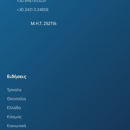
+30 6987510037
+30 2431 0 24858
Μ.Η.Τ. 252116
Ειδήσεις
Τρίκαλα
Θεσσαλία
Ελλάδα
Κόσμος
Κοινωνικά