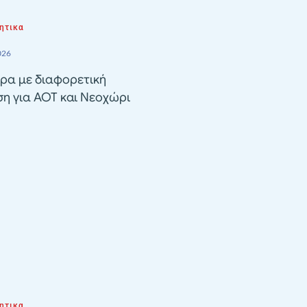
ητικα
026
ρα με διαφορετική
ση για ΑΟΤ και Νεοχώρι
ητικα