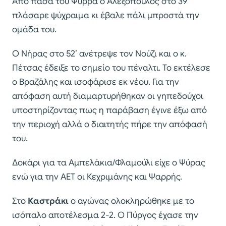
Από πάσα του Ψύρρα ο Αλεξόπουλος στο 39’
πλάσαρε ψύχραιμα κι έβαλε πάλι μπροστά την
ομάδα του.
Ο Νήρας στο 52’ ανέτρεψε τον Νούζι και ο κ.
Πέτσας έδειξε το σημείο του πέναλτι. Το εκτέλεσε
ο Βραζάλης και ισοφάρισε εκ νέου. Για την
απόφαση αυτή διαμαρτυρήθηκαν οι γηπεδούχοι
υποστηρίζοντας πως η παράβαση έγινε έξω από
την περιοχή αλλά ο διαιτητής πήρε την απόφασή
του.
Δοκάρι για τα Αμπελάκια/Φλαμούλι είχε ο Ψύρας
ενώ για την ΑΕΤ οι Κεχριμάνης και Ψαρρής.
Στο
Καστράκι
ο αγώνας ολοκληρώθηκε με το
ισόπαλο αποτέλεσμα 2-2. Ο Πύργος έχασε την