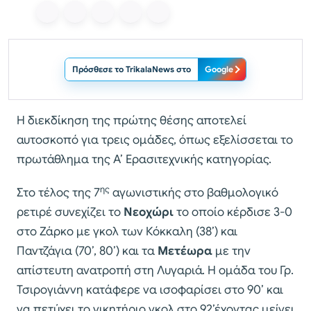
Πρόσθεσε το TrikalaNews στο
Google
Η διεκδίκηση της πρώτης θέσης αποτελεί
αυτοσκοπό για τρεις ομάδες, όπως εξελίσσεται το
πρωτάθλημα της Α’ Ερασιτεχνικής κατηγορίας.
ης
Στο τέλος της 7
αγωνιστικής στο βαθμολογικό
ρετιρέ συνεχίζει το
Νεοχώρι
το οποίο κέρδισε 3-0
στο Ζάρκο με γκολ των Κόκκαλη (38’) και
Παντζάγια (70’, 80’) και τα
Μετέωρα
με την
απίστευτη ανατροπή στη Λυγαριά. Η ομάδα του Γρ.
Τσιρογιάννη κατάφερε να ισοφαρίσει στο 90’ και
να πετύχει το νικητήριο γκολ στο 92’έχοντας μείνει