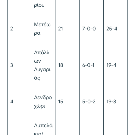
ρίου
Μετέω
2
21
7-0-0
25-4
ρα
Απόλλ
ων
3
18
6-0-1
19-4
Λυγαρι
άς
Δενδρο
4
15
5-0-2
19-8
χώρι
Αμπελά
κια/