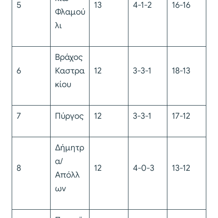
5
13
4-1-2
16-16
Φλαμού
λι
Βράχος
6
Καστρα
12
3-3-1
18-13
κίου
7
Πύργος
12
3-3-1
17-12
Δήμητρ
α/
8
12
4-0-3
13-12
Απόλλ
ων