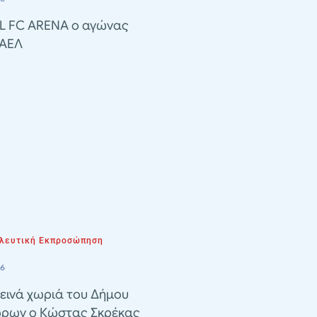
EL FC ARENA ο αγώνας
 ΑΕΛ
λευτική Εκπροσώπηση
26
εινά χωριά του Δήμου
ρων ο Κώστας Σκρέκας