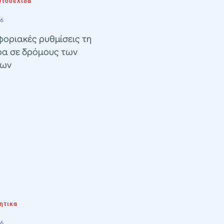
τοσέλιδα
26
οριακές ρυθμίσεις τη
ρα σε δρόμους των
λων
ητικα
26