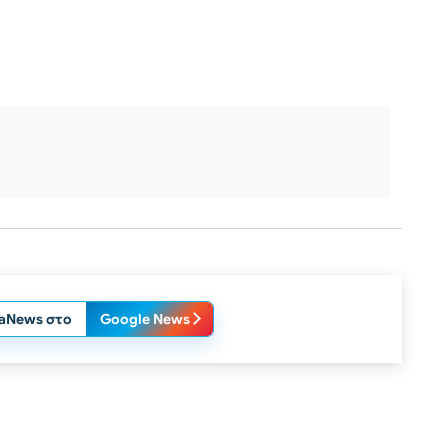
laNews στο
Google News