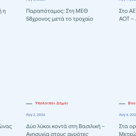
ή η
Παραπόταμος: Στη ΜΕΘ
Στο A
58χρονος μετά το τροχαίο
ΑΟΤ –
Υπολοιποι Δημοι
Βου
Αυγ 2, 2026
Αυγ 4, 20
γώνας
Δύο λύκοι κοντά στη Βασιλική –
Στα ορ
Ανησυχία στους αγρότες
Μετεώ