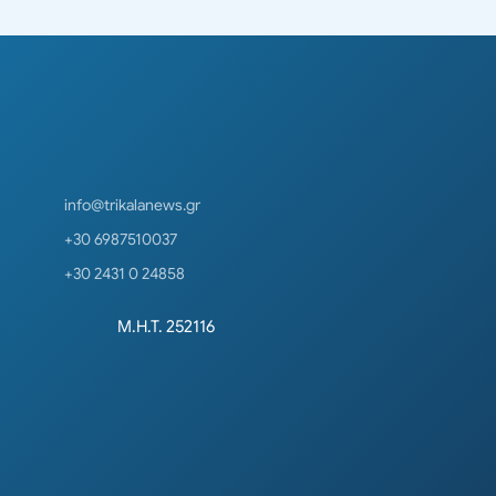
info@trikalanews.gr
+30 6987510037
+30 2431 0 24858
Μ.Η.Τ. 252116