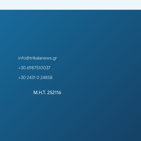
info@trikalanews.gr
+30 6987510037
+30 2431 0 24858
Μ.Η.Τ. 252116