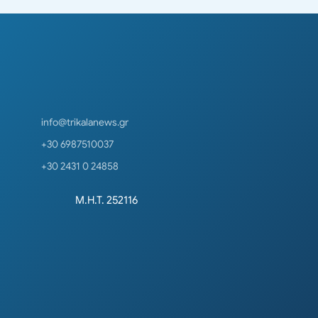
info@trikalanews.gr
+30 6987510037
+30 2431 0 24858
Μ.Η.Τ. 252116