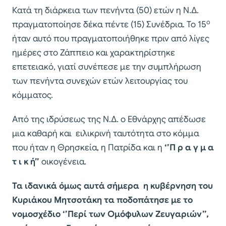
Κατά τη διάρκεια των πενήντα (50) ετών η Ν.Δ.
ο
πραγματοποίησε δέκα πέντε (15) Συνέδρια. Το 15
ήταν αυτό που πραγματοποιήθηκε πριν από λίγες
ημέρες στο Ζάππειο και χαρακτηρίστηκε
επετειακό, γιατί συνέπεσε με την συμπλήρωση
των πενήντα συνεχών ετών λειτουργίας του
κόμματος.
Από της ιδρύσεως της Ν.Δ. ο Εθνάρχης απέδωσε
μια καθαρή και ειλικρινή ταυτότητα στο κόμμα
που ήταν η Θρησκεία, η Πατρίδα και η
‘’Π ρ α γ μ α
τ ι κ ή’’
οικογένεια.
Τα ιδανικά όμως αυτά σήμερα η κυβέρνηση του
Κυριάκου Μητσοτάκη τα ποδοπάτησε με το
νομοσχέδιο ‘’Περί των Ομόφυλων Ζευγαριών’’,