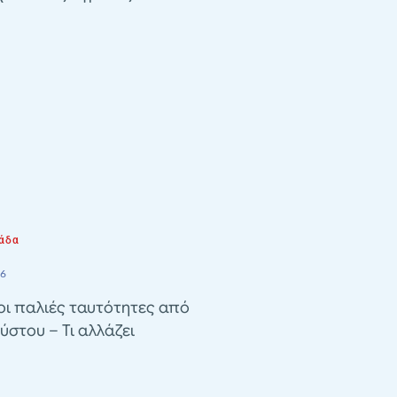
άδα
26
οι παλιές ταυτότητες από
ύστου – Τι αλλάζει