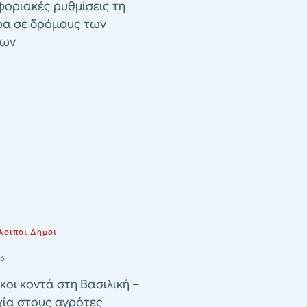
οριακές ρυθμίσεις τη
ρα σε δρόμους των
λων
λοιποι Δημοι
26
κοι κοντά στη Βασιλική –
χία στους αγρότες