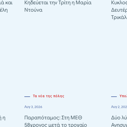
ιά και
Κηδεύεται την Τρίτη η Μαρία
Κυκλοφ
έλη
Ντούνα
Δευτέ
Τρικά
Τα νέα της πόλης
Υπο
Αυγ 3, 2026
Αυγ 2, 20
ή η
Παραπόταμος: Στη ΜΕΘ
Δύο λύ
58χρονος μετά το τροχαίο
Ανησυ