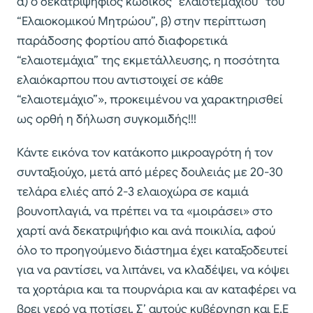
α) ο δεκατριψήφιος κωδικός “ελαιοτεμαχίου” του
“Ελαιοκομικού Μητρώου”, β) στην περίπτωση
παράδοσης φορτίου από διαφορετικά
“ελαιοτεμάχια” της εκμετάλλευσης, η ποσότητα
ελαιόκαρπου που αντιστοιχεί σε κάθε
“ελαιοτεμάχιο”», προκειμένου να χαρακτηρισθεί
ως ορθή η δήλωση συγκομιδής!!!
Κάντε εικόνα τον κατάκοπο μικροαγρότη ή τον
συνταξιούχο, μετά από μέρες δουλειάς με 20-30
τελάρα ελιές από 2-3 ελαιοχώρα σε καμιά
βουνοπλαγιά, να πρέπει να τα «μοιράσει» στο
χαρτί ανά δεκατριψήφιο και ανά ποικιλία, αφού
όλο το προηγούμενο διάστημα έχει καταξοδευτεί
για να ραντίσει, να λιπάνει, να κλαδέψει, να κόψει
τα χορτάρια και τα πουρνάρια και αν καταφέρει να
βρει νερό να ποτίσει. Σ’ αυτούς κυβέρνηση και Ε.Ε