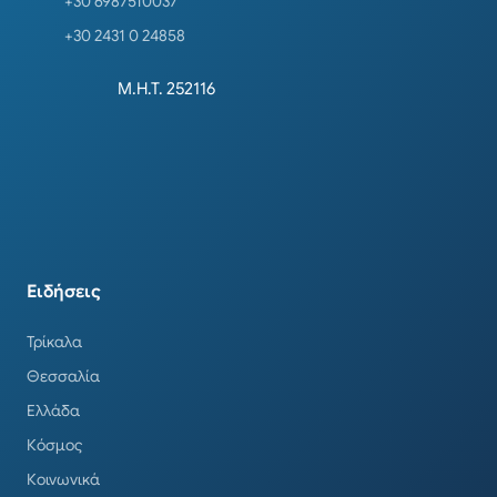
+30 6987510037
+30 2431 0 24858
Μ.Η.Τ. 252116
Ειδήσεις
Τρίκαλα
Θεσσαλία
Ελλάδα
Κόσμος
Κοινωνικά