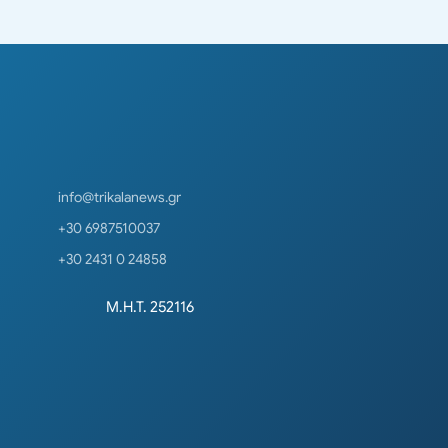
info@trikalanews.gr
+30 6987510037
+30 2431 0 24858
Μ.Η.Τ. 252116