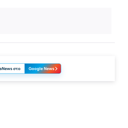
laNews στο
Google News