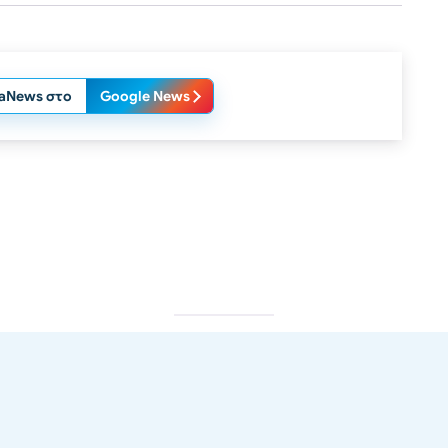
laNews στο
Google News