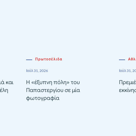
Πρωτοσέλιδα
Αθλ
Ιούλ 31, 2026
Ιούλ 31, 2
ιά και
Η «έξυπνη πόλη» του
Πρεμιέ
έλη
Παπαστεργίου σε μία
εκκίνη
φωτογραφία