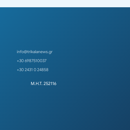
info@trikalanews.gr
+30 6987510037
+30 2431 0 24858
Μ.Η.Τ. 252116