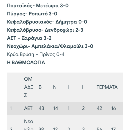
Πορταϊκός- Μετέωρα 3-0
Πύργος- Ροπωτό 3-0
Κεφαλοβρυσιακός- Δήμητρα 0-0
Κεφαλόβρυσο- Δενδροχώρι 2-3
ΑΕΤ – Σαράγια 3-2
Νεοχώρι- Αμπελάκια/Φλαμούλι 3-0
Κρύα Βρύση – Πρίνος 0-4
Η ΒΑΘΜΟΛΟΓΙΑ
ΟΜ
ΑΔΕ
Β
Ν
Ι
Η
ΤΕΡΜΑΤΑ
Σ
1
ΑΕΤ
43
14
1
2
42
16
Νεο
2
χώρ
38
12
2
3
56
17