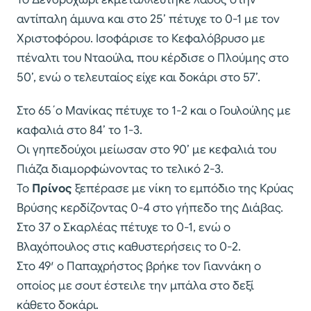
αντίπαλη άμυνα και στο 25’ πέτυχε το 0-1 με τον
Χριστοφόρου. Ισοφάρισε το Κεφαλόβρυσο με
πέναλτι του Νταούλα, που κέρδισε ο Πλούμης στο
50’, ενώ ο τελευταίος είχε και δοκάρι στο 57’.
Στο 65΄ο Μανίκας πέτυχε το 1-2 και ο Γουλούλης με
καφαλιά στο 84’ το 1-3.
Οι γηπεδούχοι μείωσαν στο 90’ με κεφαλιά του
Πιάζα διαμορφώνοντας το τελικό 2-3.
Το
Πρίνος
ξεπέρασε με νίκη το εμπόδιο της Κρύας
Βρύσης κερδίζοντας 0-4 στο γήπεδο της Διάβας.
Στο 37 ο Σκαρλέας πέτυχε το 0-1, ενώ ο
Βλαχόπουλος στις καθυστερήσεις το 0-2.
Στο 49′ ο Παπαχρήστος βρήκε τον Γιαννάκη ο
οποίος με σουτ έστειλε την μπάλα στο δεξί
κάθετο δοκάρι.