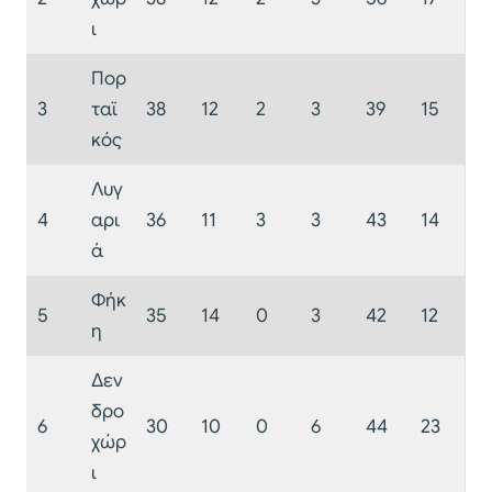
ι
Πορ
3
ταϊ
38
12
2
3
39
15
κός
Λυγ
4
αρι
36
11
3
3
43
14
ά
Φήκ
5
35
14
0
3
42
12
η
Δεν
δρο
6
30
10
0
6
44
23
χώρ
ι