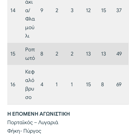
άκι
14
α/
9
2
3
12
15
37
Φλα
μού
λι
Ροπ
15
8
2
2
13
13
49
ωτό
Κεφ
αλό
16
4
1
1
15
8
69
βρυ
σο
Η ΕΠΟΜΕΝΗ ΑΓΩΝΙΣΤΙΚΗ
Πορταϊκός – Λυγαριά
Φήκη- Πύργος