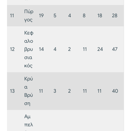
Πύρ
11
19
5
4
8
18
28
γος
Κεφ
αλο
12
βρυ
14
4
2
11
24
47
σια
κός
Κρύ
α
13
11
3
2
11
11
40
Βρύ
ση
Αμ
πελ