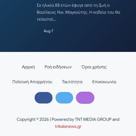
Σε ηλικία 88 ετών έφυγε από τη ζωή ο
Βασίλειος Νικ. Μαγκούτης. Η κηδεία του θα
τελεστεί…
Aug 7
Αρχική
Ροή ειδήσεων
Όροι χρήσης
Πολιτική Απορρήτου
Ταυτότητα
Επικοινωνία
Copyright © 2026 | Powered by TNT MEDIA GROUP and
trikalanews.gr