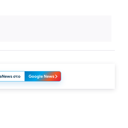
laNews στο
Google News