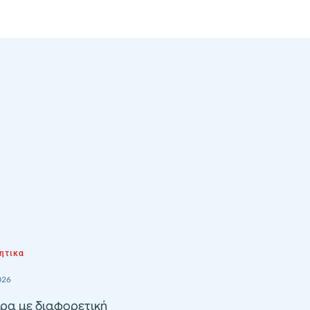
ητικα
026
ρα με διαφορετική