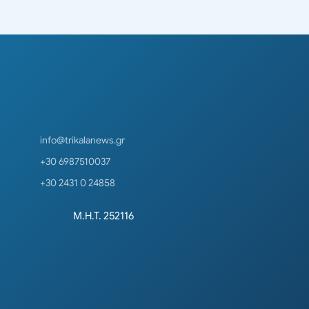
info@trikalanews.gr
+30 6987510037
+30 2431 0 24858
Μ.Η.Τ. 252116