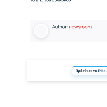
Το Δ.Σ. του Συλλόγου
Author:
newsroom
Πρόσθεσε το Trika