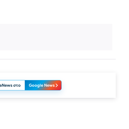
laNews στο
Google News