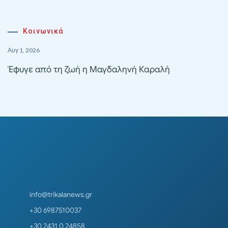
Κοινωνικά
Αυγ 1, 2026
Έφυγε από τη ζωή η Μαγδαληνή Καραλή
info@trikalanews.gr
+30 6987510037
+30 2431 0 24858