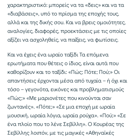
χαρακτηριστικό: µπορείς να τα «δεις» και να τα
«διαβάσεις», υπό το πρίσµα της εποχής τους,
αλλά και της δικής σου. Και να βρεις οµοιότητες,
αναλογίες, διαφορές, προεκτάσεις µε τις οποίες
αξίζει να ασχοληθείς, να παίξεις, να φωτίσεις.
Και να έχεις ένα ωραίο ταξίδι Τα επόµενα
ερωτήµατα που θέτεις ο ίδιος, είναι αυτά που
καθορίζουν και το ταξίδι: «Πώς; Πότε; Πού;» Οι
απαντήσεις έρχονται µέσα από τυχαία – ή όχι και
τόσο – γεγονότα, εικόνες και προβληµατισµούς
«Πώς;» «Με µαριονέτες που κινούνται σαν
ζωντανές». «Πότε;» «Σε µια εποχή µε ωραία
µουσική, ωραία λόγια, ωραία ρούχα». «Πού;» «Σε
ένα πλοίο που το λένε Σεβίλλη». Ο Κουρέας της
Σεβίλλης λοιπόν, µε τις µαγικές «Αθηναϊκές