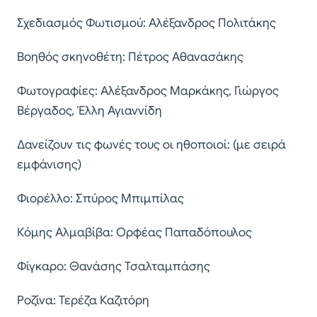
Σχεδιασµός Φωτισµού: Αλέξανδρος Πολιτάκης
Βοηθός σκηνοθέτη: Πέτρος Αθανασάκης
Φωτογραφίες: Αλέξανδρος Μαρκάκης, Γιώργος
Βέργαδος, Έλλη Αγιαννίδη
Δανείζουν τις φωνές τους οι ηθοποιοί: (µε σειρά
εµφάνισης)
Φιορέλλο: Σπύρος Μπιµπίλας
Κόµης Αλµαβίβα: Ορφέας Παπαδόπουλος
Φίγκαρο: Θανάσης Τσαλταµπάσης
Ροζίνα: Τερέζα Καζιτόρη