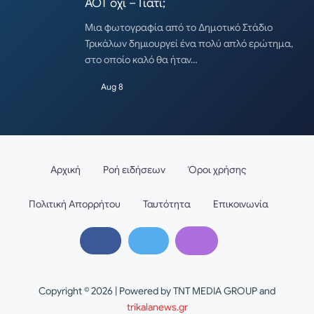
ΑΟΤ όχι – Γιατί;
Μια φωτογραφία από το Δημοτικό Στάδιο
Τρικάλων δημιουργεί ένα πολύ απλό ερώτημα,
στο οποίο καλό θα ήταν…
Aug 8
Αρχική
Ροή ειδήσεων
Όροι χρήσης
Πολιτική Απορρήτου
Ταυτότητα
Επικοινωνία
Copyright © 2026 | Powered by TNT MEDIA GROUP and
trikalanews.gr