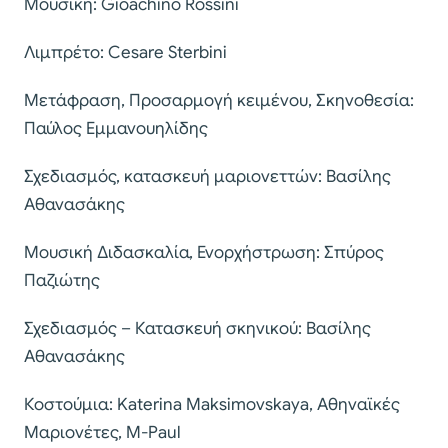
Μουσική: Gioachino Rossini
Λιµπρέτο: Cesare Sterbini
Μετάφραση, Προσαρµογή κειµένου, Σκηνοθεσία:
Παύλος Εµµανουηλίδης
Σχεδιασµός, κατασκευή µαριονεττών: Βασίλης
Αθανασάκης
Μουσική Διδασκαλία, Ενορχήστρωση: Σπύρος
Παζιώτης
Σχεδιασµός – Κατασκευή σκηνικού: Βασίλης
Αθανασάκης
Κοστούµια: Katerina Maksimovskaya, Αθηναϊκές
Μαριονέτες, M-Paul