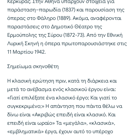
Κέρκυρας. Στην Αθήνα υπάρχουν στοιχεία για
παράσταση–παρωδία (1837) και παρουσίαση της
όπερας στο Φάληρο (1889). Ακόµα, αναφέρονται
παραστάσεις στο Δηµοτικό Θέατρο της
Ερµούπολης της Σύρου (1872-73). Από την Εθνική
Λυρική Σκηνή η όπερα πρωτοπαρουσιάστηκε στις
11 Μαρτίου 1942.
Σημείωμα σκηνοθέτη
Η κλασική ερώτηση πριν, κατά τη διάρκεια και
µετά το ανέβασµα ενός κλασικού έργου είναι:
«Γιατί επιλέξατε ένα κλασικό έργο; Και γιατί το
συγκεκριµένο;» Η απάντηση που πάντα θέλω να
δίνω είναι «Ακριβώς επειδή είναι κλασικό. Και
επειδή είναι ωραίο» Τα «µεγάλα», «κλασικά»,
«εµβληµατικά» έργα, έχουν αυτό το υπέροχο