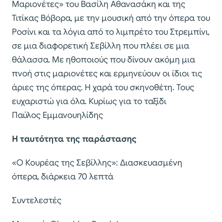
Μαριονέτες» του Βασίλη Αθανασάκη και της
Τιτίκας Βόβορα, µε την µουσική από την όπερα του
Ροσίνι και τα λόγια από το λιµπρέτο του Στρεµπίνι,
σε µια διαφορετική Σεβίλλη που πλέει σε µια
θάλασσα. Με ηθοποιούς που δίνουν ακόµη µια
πνοή στις µαριονέτες και ερµηνεύουν οι ίδιοι τις
άριες της όπερας. Η χαρά του σκηνοθέτη. Τους
ευχαριστώ για όλα. Κυρίως για το ταξίδι
Παύλος Εµµανουηλίδης
Η ταυτότητα της παράστασης
«Ο Κουρέας της Σεβίλλης»: Διασκευασµένη
όπερα, διάρκεια 70 λεπτά
Συντελεστές