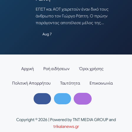
ΕΠΣΤ και ΑΟΤ χαιρετούν έναν δικό τους
άνθρωπο τον Γιώργο Ράπτη. Ο πρώην
παράγοντας αποτέλεσε μέλος της…
Aug 7
Αρχική
Ροή ειδήσεων
Όροι χρήσης
Πολιτική Απορρήτου
Ταυτότητα
Επικοινωνία
Copyright © 2026 | Powered by TNT MEDIA GROUP and
trikalanews.gr