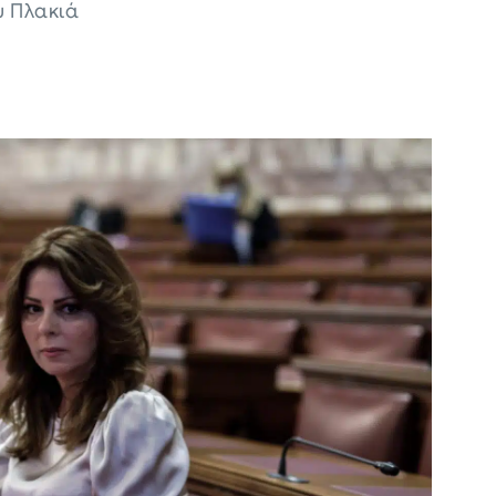
υ Πλακιά