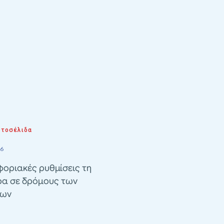
τοσέλιδα
26
οριακές ρυθμίσεις τη
ρα σε δρόμους των
λων