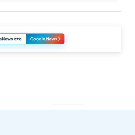
laNews στο
Google News