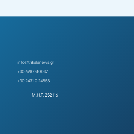
info@trikalanews.gr
+30 6987510037
+30 2431 0 24858
Μ.Η.Τ. 252116