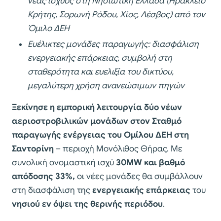
νέας ισχύος στη Νησιωτική Ελλάδα (Ηράκλειο
Κρήτης, Σορωνή Ρόδου, Χίος, Λέσβος) από τον
Όμιλο ΔΕΗ
Ευέλικτες μονάδες παραγωγής: διασφάλιση
ενεργειακής επάρκειας, συμβολή στη
σταθερότητα και ευελιξία του δικτύου,
μεγαλύτερη χρήση ανανεώσιμων πηγών
Ξεκίνησε η εμπορική λειτουργία δύο νέων
αεριοστροβιλικών μονάδων στον Σταθμό
παραγωγής ενέργειας του Ομίλου ΔΕΗ στη
Σαντορίνη
– περιοχή Μονόλιθος Θήρας. Με
συνολική ονομαστική ισχύ
30MW και βαθμό
απόδοσης 33%,
οι νέες μονάδες θα συμβάλλουν
στη διασφάλιση της
ενεργειακής επάρκειας
του
νησιού εν όψει της θερινής
περιόδου
.