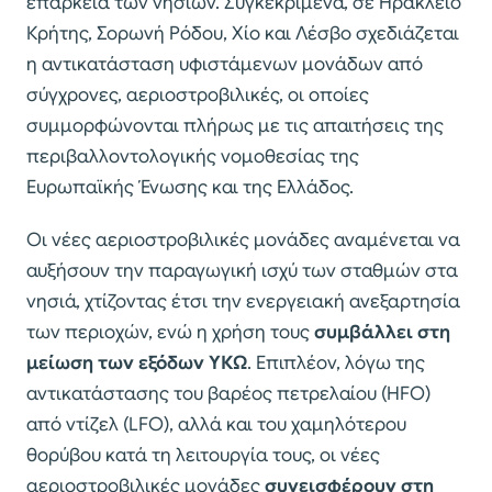
επάρκεια των νησιών. Συγκεκριμένα, σε Ηράκλειο
Κρήτης, Σορωνή Ρόδου, Χίο και Λέσβο σχεδιάζεται
η αντικατάσταση υφιστάμενων μονάδων από
σύγχρονες, αεριοστροβιλικές, οι οποίες
συμμορφώνονται πλήρως με τις απαιτήσεις της
περιβαλλοντολογικής νομοθεσίας της
Ευρωπαϊκής Ένωσης και της Ελλάδος.
Οι νέες αεριοστροβιλικές μονάδες αναμένεται να
αυξήσουν την παραγωγική ισχύ των σταθμών στα
νησιά, χτίζοντας έτσι την ενεργειακή ανεξαρτησία
των περιοχών, ενώ η χρήση τους
συμβάλλει στη
μείωση των εξόδων ΥΚΩ
. Επιπλέον, λόγω της
αντικατάστασης του βαρέος πετρελαίου (HFO)
από ντίζελ (LFO), αλλά και του χαμηλότερου
θορύβου κατά τη λειτουργία τους, οι νέες
αεριοστροβιλικές μονάδες
συνεισφέρουν στη