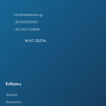
info@trikalanews.gr
+30 6987510037
+30 2431 0 24858
Μ.Η.Τ. 252116
Ειδήσεις
Τρίκαλα
Θεσσαλία