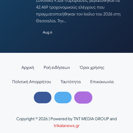
Συνολικά 9.328 παραβάσεις βεβαιώθηκαν σε
42.469 τροχονομικούς ελέγχους που
πραγματοποιήθηκαν τον Ιούλιο του 2026 στη
Θεσσαλία. Την…
Aug 6
Αρχική
Ροή ειδήσεων
Όροι χρήσης
Πολιτική Απορρήτου
Ταυτότητα
Επικοινωνία
Copyright © 2026 | Powered by TNT MEDIA GROUP and
trikalanews.gr