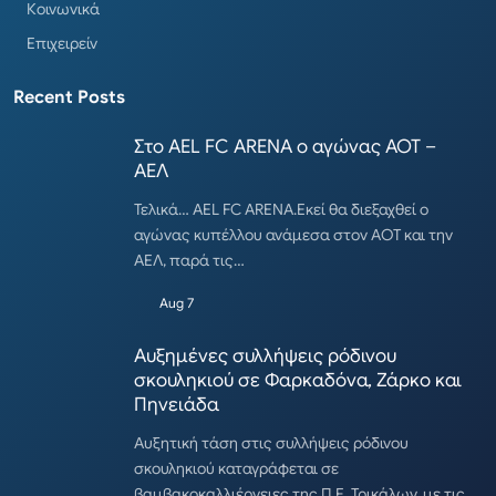
Κοινωνικά
Επιχειρείν
Recent Posts
Στο AEL FC ARENA ο αγώνας ΑΟΤ –
ΑΕΛ
Τελικά… AEL FC ARENA.Εκεί θα διεξαχθεί ο
αγώνας κυπέλλου ανάμεσα στον ΑΟΤ και την
ΑΕΛ, παρά τις…
Aug 7
Αυξημένες συλλήψεις ρόδινου
σκουληκιού σε Φαρκαδόνα, Ζάρκο και
Πηνειάδα
Αυξητική τάση στις συλλήψεις ρόδινου
σκουληκιού καταγράφεται σε
βαμβακοκαλλιέργειες της Π.Ε. Τρικάλων, με τις