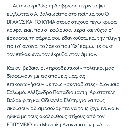
Αυτήν ακριβώς τη διάβρωση περιγράφει
εύγλωττα ο Α. Βαλαωρίτης στο ποίημά του Ο
ΒΡΑΧΟΣ ΚΑΙ ΤΟ ΚΥΜΑ στους στίχους «εγώ κρυφά
κρυφά, εκεί που σ’ εφιλούσα, μέρα και νύχτα σ’
έσκαφτα, τη σάρκα σου εδαγκούσα, και την πληγή
που σ’ άνοιγα, το λάκκο που ’θε’ κάμω, με φύκη
τον επλάκωνα, τον έκρυβα στον άμμο».
Και αν, βέβαια, οι «προοδευτικοί» πολιτικοί μας
διαφωνούν με τις απόψεις μας, ας
επικοινωνήσουν με τους «σκοταδιστές» Διονύσιο
Σολωμό, Αλέξανδρο Παπαδιαμάντη, Αριστοτέλη
Βαλαωρίτη και Οδυσσέα Ελύτη, για να τους
ακούσουν αδιαμεσολάβητα να τους ξεγυμνώνουν
ηθικά με τους ακόλουθους στίχους από τον
ΕΠΙΤΥΜΒΙΟ του Μανώλη Αναγνωστάκη. «Α, ρε