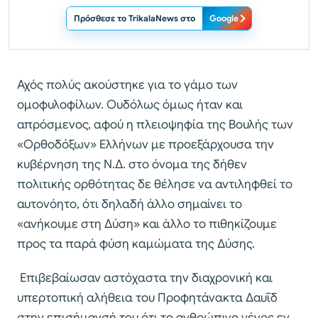
Πρόσθεσε το TrikalaNews στο
Google
Αχός πολύς ακούστηκε για το γάμο των
ομοφυλοφίλων. Ουδόλως όμως ήταν και
απρόσμενος, αφού η πλειοψηφία της Βουλής των
«Ορθοδόξων» Ελλήνων με προεξάρχουσα την
κυβέρνηση της Ν.Δ. στο όνομα της δήθεν
πολιτικής ορθότητας δε θέλησε να αντιληφθεί το
αυτονόητο, ότι δηλαδή άλλο σημαίνει το
«ανήκουμε στη Δύση» και άλλο το πιθηκίζουμε
προς τα παρά φύση καμώματα της Δύσης.
Επιβεβαίωσαν αστόχαστα την διαχρονική και
υπερτοπική αλήθεια του Προφητάνακτα Δαυΐδ
στην επισήμανσή του ότι το ανθρώπινο γένος εν