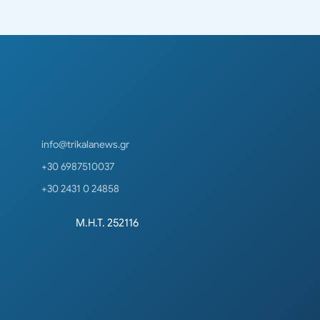
info@trikalanews.gr
+30 6987510037
+30 2431 0 24858
Μ.Η.Τ. 252116