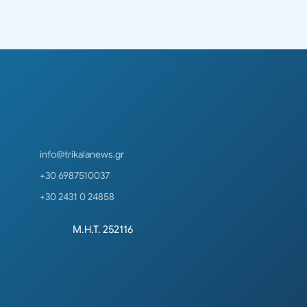
info@trikalanews.gr
+30 6987510037
+30 2431 0 24858
Μ.Η.Τ. 252116