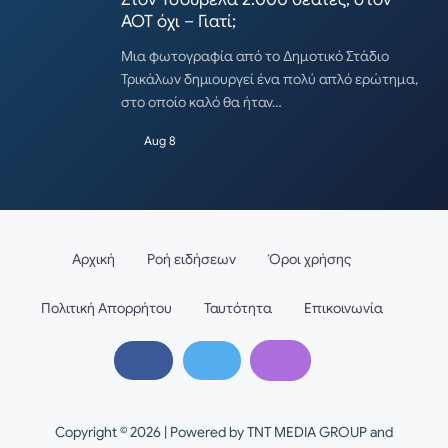
ΑΟΤ όχι – Γιατί;
Μια φωτογραφία από το Δημοτικό Στάδιο
Τρικάλων δημιουργεί ένα πολύ απλό ερώτημα,
στο οποίο καλό θα ήταν…
Aug 8
Αρχική
Ροή ειδήσεων
Όροι χρήσης
Πολιτική Απορρήτου
Ταυτότητα
Επικοινωνία
Copyright © 2026 | Powered by TNT MEDIA GROUP and