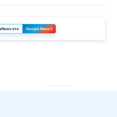
laNews στο
Google News