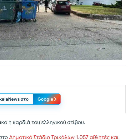
ikalaNews στο
Google
κο η καρδιά του ελληνικού στίβου.
 στο
Δημοτικό Στάδιο Τρικάλων 1.057 αθλητές και