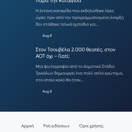
παρά την καταιγίδα
Η έντονη καταιγίδα που εκδηλώθηκε λίγες
ώρες πριν από την προγραμματισμένη έναρξη
δεν στάθηκε τελικά εμπόδιο για…
Aug 8
Στον Τσουβέλα 2.000 θεατές, στον
ΑΟΤ όχι – Γιατί;
Μια φωτογραφία από το Δημοτικό Στάδιο
Τρικάλων δημιουργεί ένα πολύ απλό ερώτημα,
στο οποίο καλό θα ήταν…
Aug 8
Αρχική
Ροή ειδήσεων
Όροι χρήσης