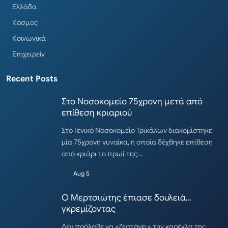
Ελλάδα
Κόσμος
Κοινωνικά
Επιχειρείν
Recent Posts
Στο Νοσοκομείο 75χρονη μετά από
επίθεση κριαριού
Στο Γενικό Νοσοκομείο Τρικάλων διακομίστηκε
μία 75χρονη γυναίκα, η οποία δέχθηκε επίθεση
από κριάρι το πρωί της…
Aug 5
Ο Μερτσιώτης έπιασε δουλειά…
γκρεμίζοντας
Δεν πρόλαβε να «ζεστάνει» την καρέκλα της