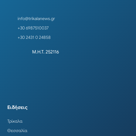
info@trikalanews.gr
+30 6987510037
+30 2431 0 24858
Μ.Η.Τ. 252116
Ειδήσεις
Τρίκαλα
Θεσσαλία