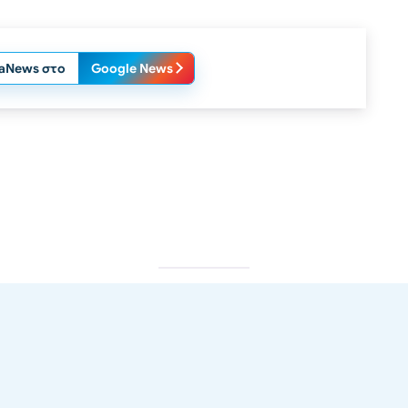
laNews στο
Google News