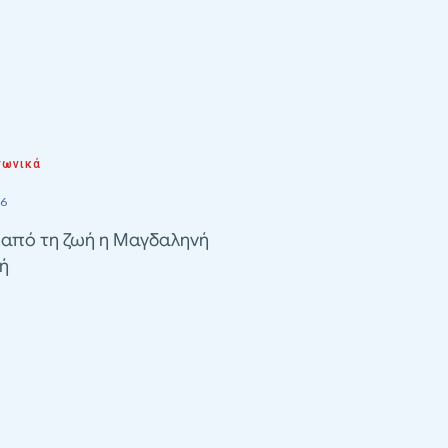
νωνικά
26
 από τη ζωή η Μαγδαληνή
ή