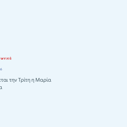
νωνικά
26
ται την Τρίτη η Μαρία
α