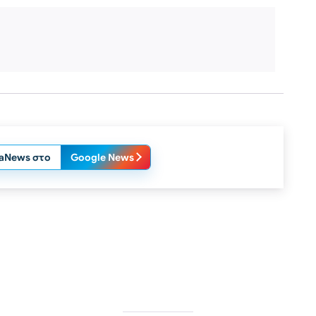
laNews στο
Google News