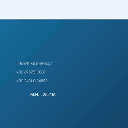
info@trikalanews.gr
+30 6987510037
+30 2431 0 24858
Μ.Η.Τ. 252116