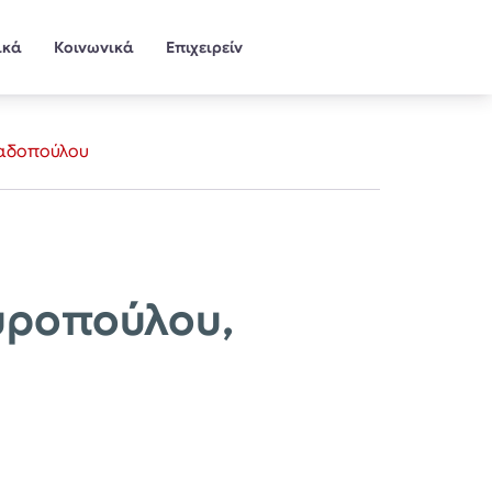
ικά
Κοινωνικά
Επιχειρείν
παδοπούλου
υροπούλου,