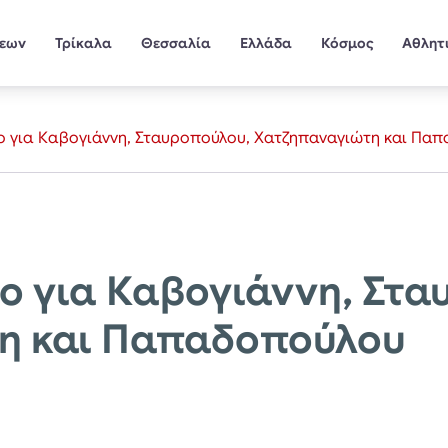
σεων
Τρίκαλα
Θεσσαλία
Ελλάδα
Κόσμος
Αθλητ
ο για Καβογιάννη, Σταυροπούλου, Χατζηπαναγιώτη και Πα
ο για Καβογιάννη, Στα
η και Παπαδοπούλου