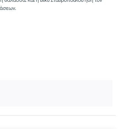
η θάλασσα. Και η Βίκυ Σταυροπούλου ήδη τον
άσεων.