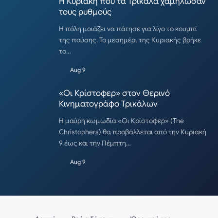
Η Κυριακή που τα Τρίκαλα χαμήλωσαν
τους ρυθμούς
Η πόλη μοιάζει να πάτησε για λίγο το κουμπί
της παύσης. Το μεσημέρι της Κυριακής βρήκε
το…
Aug 9
«Οι Κρίστοφερ» στον Θερινό
Κινηματογράφο Τρικάλων
Η μαύρη κωμωδία «Οι Κρίστοφερ» (The
Christophers) θα προβάλλεται από την Κυριακή
9 έως και την Πέμπτη…
Aug 9