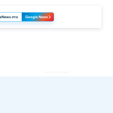
laNews στο
Google News