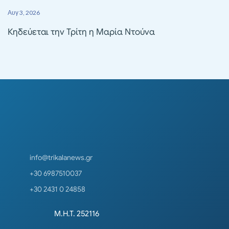
Αυγ 3, 2026
Κηδεύεται την Τρίτη η Μαρία Ντούνα
info@trikalanews.gr
+30 6987510037
+30 2431 0 24858
Μ.Η.Τ. 252116