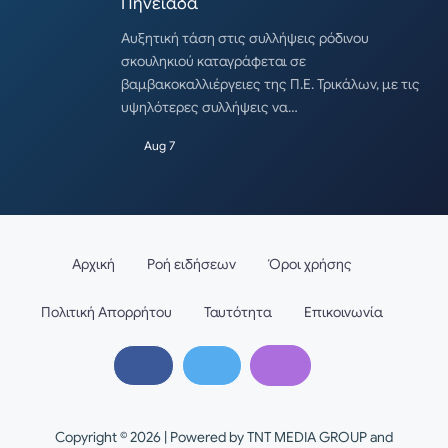
Πηνειάδα
Αυξητική τάση στις συλλήψεις ρόδινου
σκουληκιού καταγράφεται σε
βαμβακοκαλλιέργειες της Π.Ε. Τρικάλων, με τις
υψηλότερες συλλήψεις να…
Aug 7
Αρχική
Ροή ειδήσεων
Όροι χρήσης
Πολιτική Απορρήτου
Ταυτότητα
Επικοινωνία
Copyright © 2026 | Powered by TNT MEDIA GROUP and