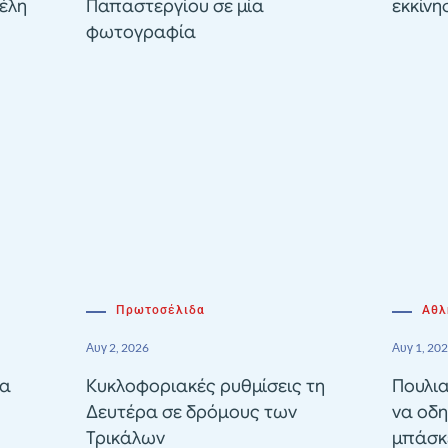
έλη
Παπαστεργίου σε μία
εκκίνη
φωτογραφία
Πρωτοσέλιδα
Αθλ
Αυγ 2, 2026
Αυγ 1, 20
ία
Κυκλοφοριακές ρυθμίσεις τη
Πουλια
Δευτέρα σε δρόμους των
να οδη
Τρικάλων
μπάσκε