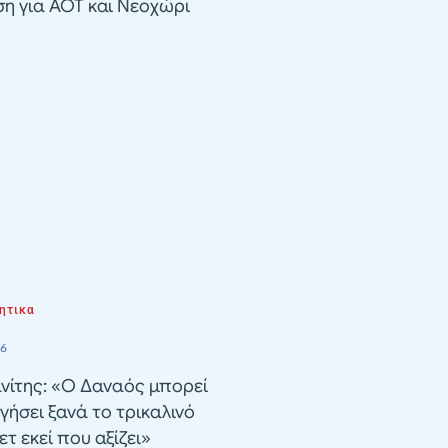
ση για ΑΟΤ και Νεοχώρι
ητικα
26
νίτης: «Ο Δαναός μπορεί
γήσει ξανά το τρικαλινό
τ εκεί που αξίζει»