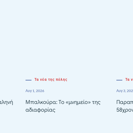
Τα νέα της πόλης
Τα 
Αυγ 1, 2026
Αυγ 3, 20
αληνή
Μπαλκούρα: Το «μνημείο» της
Παραπ
αδιαφορίας
58χρον