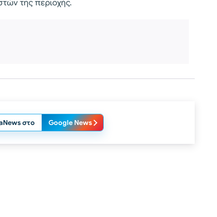
στών της περιοχής.
laNews στο
Google News