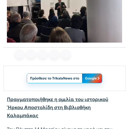
Πρόσθεσε το TrikalaNews στο
Google
Πραγματοποιήθηκε η ομιλία του ιστορικού
Ήρκου Αποστολίδη στη Βιβλιοθήκη
Καλαμπάκας