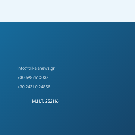
info@trikalanews.gr
+30 6987510037
+30 2431 0 24858
Μ.Η.Τ. 252116