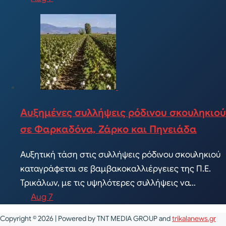
Αυξημένες συλλήψεις ρόδινου σκουληκιού
σε Φαρκαδόνα, Ζάρκο και Πηνειάδα
Αυξητική τάση στις συλλήψεις ρόδινου σκουληκιού
καταγράφεται σε βαμβακοκαλλιέργειες της Π.Ε.
Τρικάλων, με τις υψηλότερες συλλήψεις να…
Aug 7
Copyright © 2026 | Powered by TNT MEDIA GROUP and
trikalanews.gr