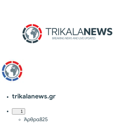
trikalanews.gr
1
Άρθρα
825