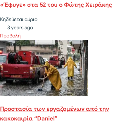
«Έφυγε» στα 52 του ο Φώτης Χειράκης
Κηδεύεται αύριο
3 years ago
Προβολή
Προστασία των εργαζομένων από την
κακοκαιρία “Daniel”