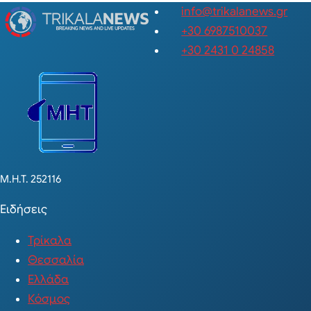
info@trikalanews.gr
+30 6987510037
+30 2431 0 24858
Μ.Η.Τ. 252116
Ειδήσεις
Τρίκαλα
Θεσσαλία
Ελλάδα
Κόσμος