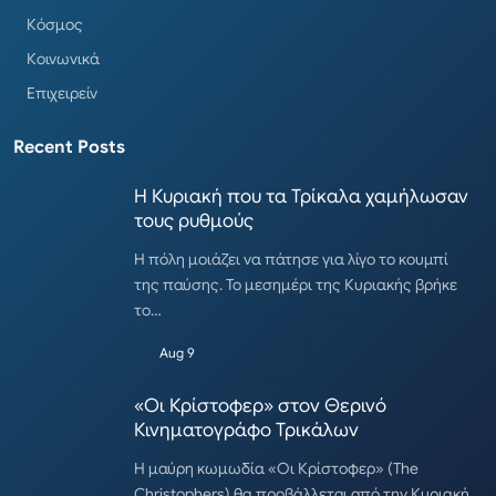
Κόσμος
Κοινωνικά
Επιχειρείν
Recent Posts
Η Κυριακή που τα Τρίκαλα χαμήλωσαν
τους ρυθμούς
Η πόλη μοιάζει να πάτησε για λίγο το κουμπί
της παύσης. Το μεσημέρι της Κυριακής βρήκε
το…
Aug 9
«Οι Κρίστοφερ» στον Θερινό
Κινηματογράφο Τρικάλων
Η μαύρη κωμωδία «Οι Κρίστοφερ» (The
Christophers) θα προβάλλεται από την Κυριακή